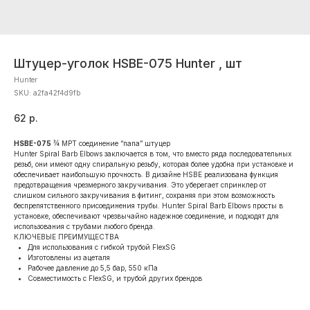
Штуцер-уголок HSBE-075 Hunter , шт
Hunter
SKU:
a2fa42f4d9fb
62
р.
HSBE-075
¾ MPT соединение “папа” штуцер
Hunter Spiral Barb Elbows заключается в том, что вместо ряда последовательных
резьб, они имеют одну спиральную резьбу, которая более удобна при установке и
обеспечивает наибольшую прочность. В дизайне HSBE реализована функция
предотвращения чрезмерного закручивания. Это уберегает спринклер от
слишком сильного закручивания в фитинг, сохраняя при этом возможность
беспрепятственного присоединения трубы. Hunter Spiral Barb Elbows просты в
установке, обеспечивают чрезвычайно надежное соединение, и подходят для
использования с трубами любого бренда.
КЛЮЧЕВЫЕ ПРЕИМУЩЕСТВА
Для использования с гибкой трубой FlexSG
Изготовлены из ацеталя
Рабочее давление до 5,5 бар, 550 кПа
Совместимость с FlexSG, и трубой других брендов