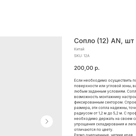
Сопло (12) AN, шт
Китай
SKU:
12А
200,00
р.
Если необходимо осуществить по
поверхности или угловой зоны, в
любым заданным условиям. Сопл
возможность монтажнику настрои
фиксированным сектором. Спрое
размера, эти сопла надежны, точ
радиусом от 1,2 м до 5,2 м. С пр
необходимо держать на своем ск
упрощения складирования и легк
отличаются по цвету.
Резко очерченные, четкие края