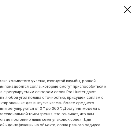
лив холмистого участка, изогнутой клумбы, ровной
ам понадобятся сопла, которые смогут приспособиться к
а с регулируемым сектором серии Pro Hunter дают
ть любой угол полива с точностью, присущей соплам с
ктированные для выпуска капель более среднего
ны и регулируются от 0 ° до 360 °. Доступны модели с
офессиональной точки зрения, это означает, что вам
ладе постоянно лишь семь упаковок сопел. Для
ой идентификации на объекте, сопла разного радиуса