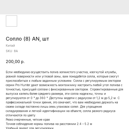
Сопло (8) AN, шт
Китай
SKU:
8А
200,00
р.
Если необходимо осуществить полив холмистого участка, изогнутой клумбы,
ровной поверхности или угловой зоны, вам понадобятся сопла, которые смогут
приспособиться к любым заданным условиям. Сопла с регулируемым сектором
серии Pro Hunter дают возможность монтажнику настроить любой угол полива с
точностью, присущей соплам с фиксированным сектором. Спроектированные для
выпуска капель более среднего размера, эти сопла надежны, точны и
регулируются от 0 ° до 360 °. Доступны модели с радиусом от 1,2 м до 5,2 м. С
профессиональной точки зрения, это означает, что вам необходимо держать на
своем складе постоянно лишь семь упаковок сопел. Для упрощения
складирования и легкой идентификации на объекте, сопла разного радиуса
отличаются по цвету.
Резко очерченные, четкие края
Точное соблюдение нормы полива на расстоянии 2.4 – 5.2 м
Удобный захват для регулировки