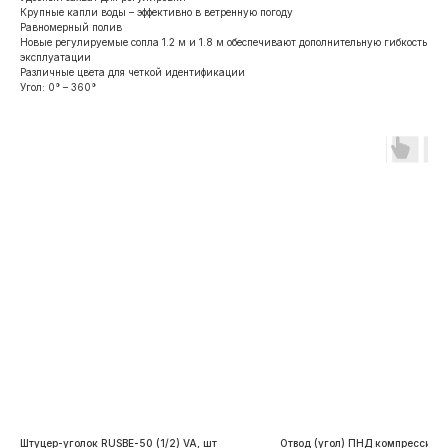
Крупные капли воды – эффективно в ветренную погоду
Равномерный полив
Новые регулируемые сопла 1.2 м и 1.8 м обеспечивают дополнительную гибкость
эксплуатации
Различные цвета для четкой идентификации
Угол: 0° – 360°
Штуцер-уголок RUSBE-50 (1/2) VA, шт
Отвод (угол) ПНД компрессион