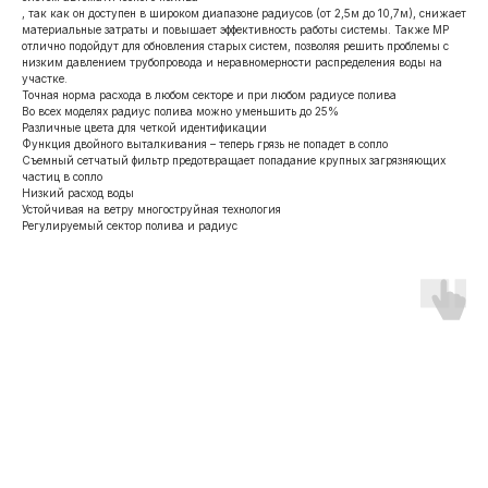
, так как он доступен в широком диапазоне радиусов (от 2,5м до 10,7м), снижает
материальные затраты и повышает эффективность работы системы. Также MP
отлично подойдут для обновления старых систем, позволяя решить проблемы с
низким давлением трубопровода и неравномерности распределения воды на
участке.
Точная норма расхода в любом секторе и при любом радиусе полива
Во всех моделях радиус полива можно уменьшить до 25%
Различные цвета для четкой идентификации
Функция двойного выталкивания – теперь грязь не попадет в сопло
Съемный сетчатый фильтр предотвращает попадание крупных загрязняющих
частиц в сопло
Низкий расход воды
Устойчивая на ветру многоструйная технология
Регулируемый сектор полива и радиус