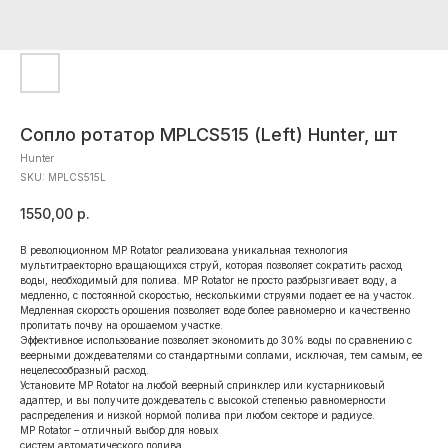
Сопло ротатор МРLCS515 (Left) Hunter, шт
Hunter
SKU:
МРLCS515L
1550,00
р.
В революционном MP Rotator реализована уникальная технология
мультитраекторно вращающихся струй, которая позволяет сократить расход
воды, необходимый для полива. MP Rotator не просто разбрызгивает воду, а
медленно, с постоянной скоростью, несколькими струями подает ее на участок.
Медленная скорость орошения позволяет воде более равномерно и качественно
пропитать почву на орошаемом участке.
Эффективное использование позволяет экономить до 30% воды по сравнению с
веерными дождевателями со стандартными соплами, исключая, тем самым, ее
нецелесообразный расход.
Установите MP Rotator на любой веерный спринклер или кустарниковый
адаптер, и вы получите дождеватель с высокой степенью равномерности
распределения и низкой нормой полива при любом секторе и радиусе.
MP Rotator – отличный выбор для новых
систем автоматического полива